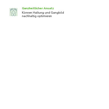
Ganzheitlicher Ansatz
Können Haltung und Gangbild
nachhaltig optimieren
Kontakt
Weseler Straße 111-113, 48151 Münster
Email: info@sportmed-muenster.de
Telefon: 0251 - 383 49 685
Fax: 0251 - 383 49 692
Copyright © 2025 Sportmed Münster Holger
Millmann. All Rights Reserved.