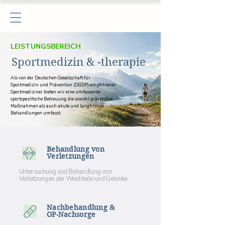
LEISTUNGSBEREICH
Sportmedizin & -therapie
Als von der Deutschen Gesellschaft für
Sportmedizin und Prävention (DGSP) empfohlener
Sportmediziner bieten wir eine umfassende
sportspezifische Betreuung, die sowohl präventive
Maßnahmen als auch akute und langfristige
Behandlungen umfasst.
Behandlung von
Verletzungen
Untersuchung und Behandlung von
Verletzungen der Weichteile und Gelenke
Nachbehandlung &
OP-Nachsorge